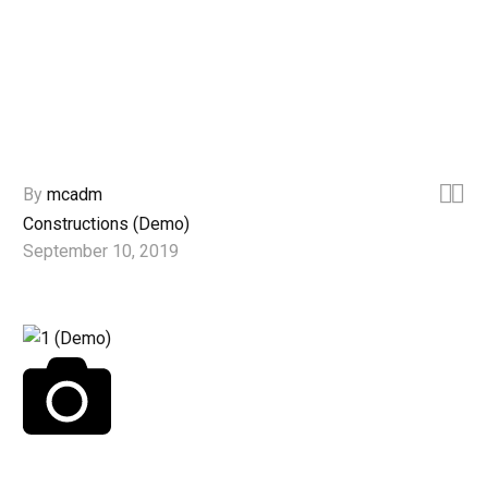


By
mcadm
Constructions (Demo)
September 10, 2019